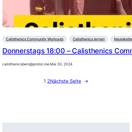
Calisthenics Community Workouts
Calisthenics lernen
Neuigkeit
Donnerstags 18:00 – Calisthenics Co
calisthenicsbern@proton.me
·
Mai 30, 2024
1
2
Nächste Seite
→