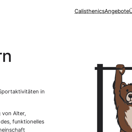
Calisthenics
Angebote
Ü
rn
ortaktivitäten in
 von Alter,
des, funktionelles
emeinschaft