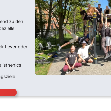
zend zu den
ezielle
ck Lever oder
listhenics
ngsziele