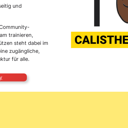
eitig und
e Community-
am trainieren,
ützen steht dabei im
eine zugängliche,
tur für alle.
y