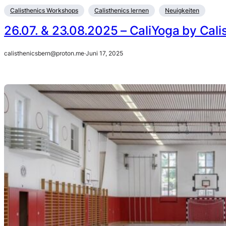
Calisthenics Workshops
Calisthenics lernen
Neuigkeiten
26.07. & 23.08.2025 – CaliYoga by Cali
calisthenicsbern@proton.me
·
Juni 17, 2025