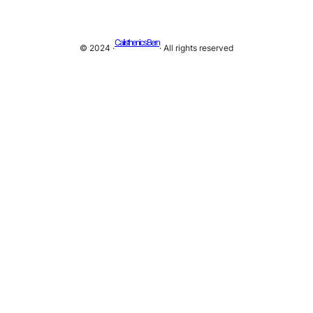
Calisthenics Bern
© 2024 ·
· All rights reserved