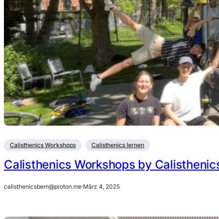
Calisthenics Workshops
Calisthenics lernen
Calisthenics Workshops by Calisthenic
calisthenicsbern@proton.me
·
März 4, 2025